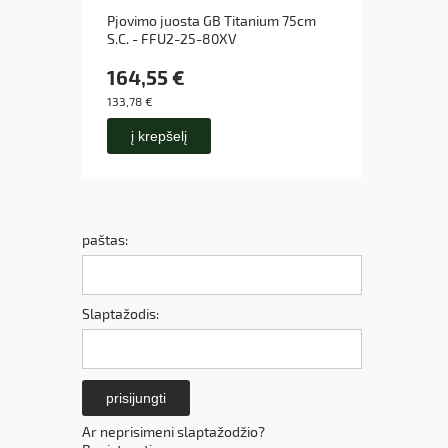
Pjovimo juosta GB Titanium 75cm
Pjovim
S.C. - FFU2-25-80XV
89DL/
164,55 €
29,8
133,78 €
24,26 
į krepšelį
į k
paštas:
Slaptažodis:
prisijungti
Ar neprisimeni slaptažodžio?