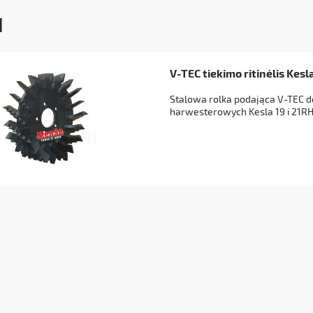
H
V-TEC tiekimo ritinėlis Kesla
Stalowa rolka podająca V-TEC d
harwesterowych Kesla 19 i 21RH 