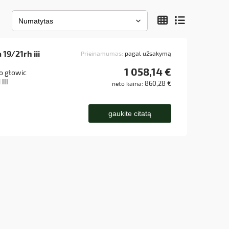
 19/21rh iii
Prieinamumas:
pagal užsakymą
1 058,14 €
o głowic
III
860,28 €
neto kaina:
gaukite citatą