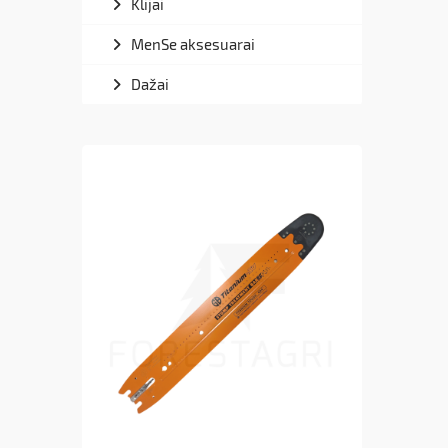
Klijai
MenSe aksesuarai
Dažai