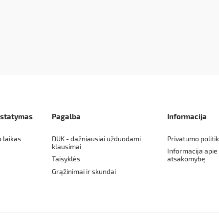
istatymas
Pagalba
Informacija
o laikas
DUK - dažniausiai užduodami
Privatumo politi
klausimai
Informacija apie
Taisyklės
atsakomybę
Grąžinimai ir skundai