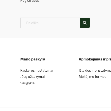
Registruotis
Mano paskyra
Apmokėjimas ir pr
Paskyros nustatymai
Išlaidos ir pristatym
Jūsų užsakymai
Mokėjimo formos
Saugykla