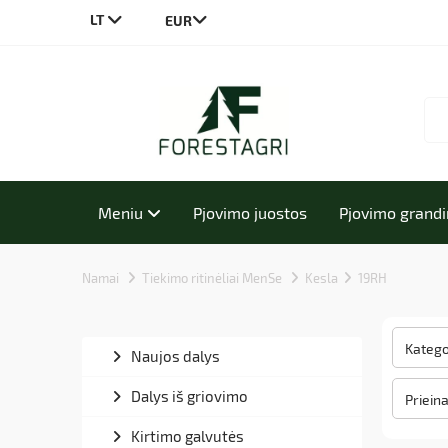
LT
CS
DE
EN
PL
Meniu
Pjovimo juostos
Pjovimo grand
Namai
Tiekimo ritinėliai MenSe
Kesla
19RH
Katego
Naujos dalys
Dalys iš griovimo
Priein
Kirtimo galvutės