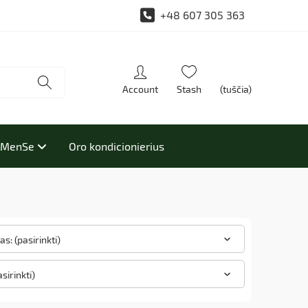
+48 607 305 363
(tuščia)
i MenSe
Oro kondicionierius
s: (pasirinkti)
asirinkti)