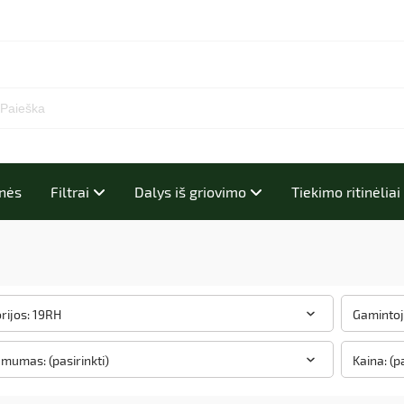
inės
Filtrai
Dalys iš griovimo
Tiekimo ritinėlia
rijos: 19RH
Gamintoja
amumas: (pasirinkti)
Kaina: (p