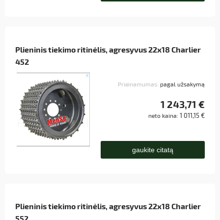
Plieninis tiekimo ritinėlis, agresyvus 22x18 Charlier
452
Prieinamumas:
pagal užsakymą
1 243,71 €
1 011,15 €
neto kaina:
gaukite citatą
Plieninis tiekimo ritinėlis, agresyvus 22x18 Charlier
552