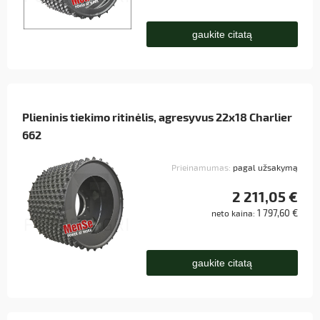
gaukite citatą
Plieninis tiekimo ritinėlis, agresyvus 22x18 Charlier
662
Prieinamumas:
pagal užsakymą
2 211,05 €
1 797,60 €
neto kaina:
gaukite citatą