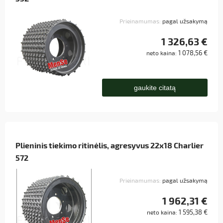
Prieinamumas:
pagal užsakymą
1 326,63 €
1 078,56 €
neto kaina:
gaukite citatą
Plieninis tiekimo ritinėlis, agresyvus 22x18 Charlier
572
Prieinamumas:
pagal užsakymą
1 962,31 €
1 595,38 €
neto kaina: