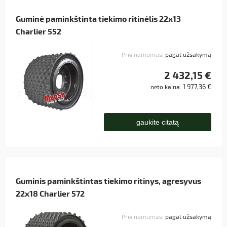
Guminė paminkštinta tiekimo ritinėlis 22x13
Charlier 552
Prieinamumas:
pagal užsakymą
2 432,15 €
1 977,36 €
neto kaina:
gaukite citatą
Guminis paminkštintas tiekimo ritinys, agresyvus
22x18 Charlier 572
Prieinamumas:
pagal užsakymą