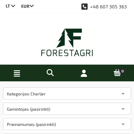
LT
+48 607 305 363
CS
DE
EN
PL
Kategorijos: Charlier
Gamintojas: (pasirinkti)
Prieinamumas: (pasirinkti)