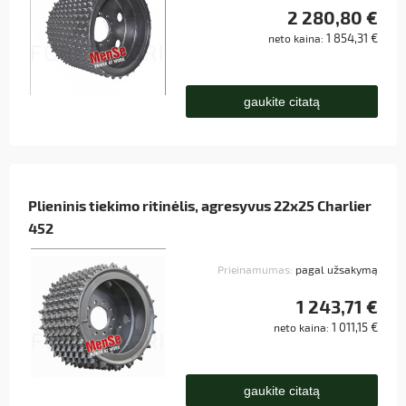
2 280,80 €
1 854,31 €
neto kaina:
gaukite citatą
Plieninis tiekimo ritinėlis, agresyvus 22x25 Charlier
452
Prieinamumas:
pagal užsakymą
1 243,71 €
1 011,15 €
neto kaina:
gaukite citatą