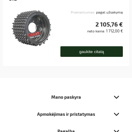
Prieinamumas:
pagal užsakymą
2 105,76 €
1 712,00 €
neto kaina:
gaukite citatą
Mano paskyra
Apmokėjimas ir pristatymas
Pagalba