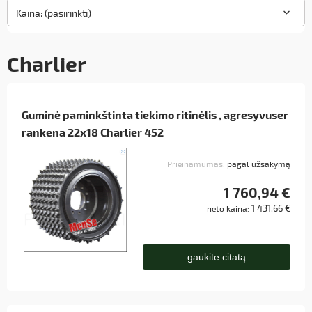
Kaina: (pasirinkti)
Charlier
Guminė paminkštinta tiekimo ritinėlis , agresyvuser
rankena 22x18 Charlier 452
Prieinamumas:
pagal užsakymą
1 760,94 €
1 431,66 €
neto kaina:
gaukite citatą