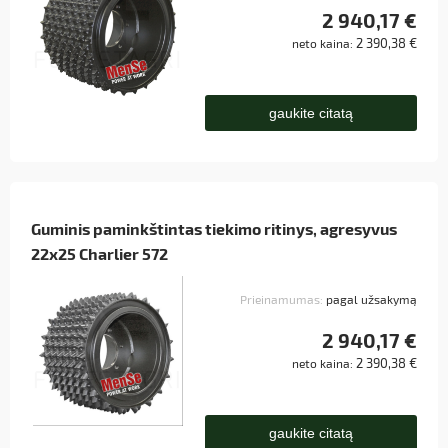
2 940,17 €
2 390,38 €
neto kaina:
gaukite citatą
Guminis paminkštintas tiekimo ritinys, agresyvus
22x25 Charlier 572
Prieinamumas:
pagal užsakymą
2 940,17 €
2 390,38 €
neto kaina:
gaukite citatą