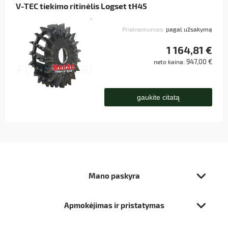
V-TEC tiekimo ritinėlis Logset tH45
Prieinamumas:
pagal užsakymą
1 164,81 €
947,00 €
neto kaina:
gaukite citatą
Mano paskyra
Apmokėjimas ir pristatymas