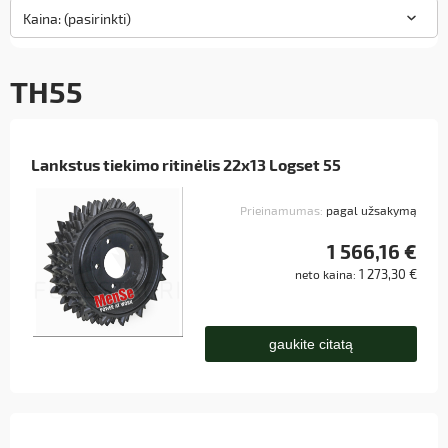
Kaina: (pasirinkti)
TH55
Lankstus tiekimo ritinėlis 22x13 Logset 55
Prieinamumas:
pagal užsakymą
1 566,16 €
1 273,30 €
neto kaina:
gaukite citatą