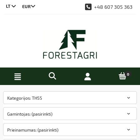
LT
+48 607 305 363
CS
DE
EN
PL
Kategorijos: TH55
Gamintojas: (pasirinkti)
Prieinamumas: (pasirinkti)