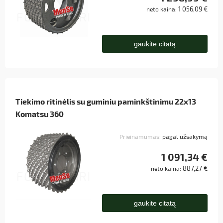
1 056,09 €
neto kaina:
gaukite citatą
Tiekimo ritinėlis su guminiu paminkštinimu 22x13
Komatsu 360
Prieinamumas:
pagal užsakymą
1 091,34 €
887,27 €
neto kaina:
gaukite citatą