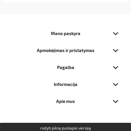
Mano paskyra
Apmokėjimas ir pristatymas
Pagalba
Informacija
Apie mus
rodyti pilną puslapio versiją