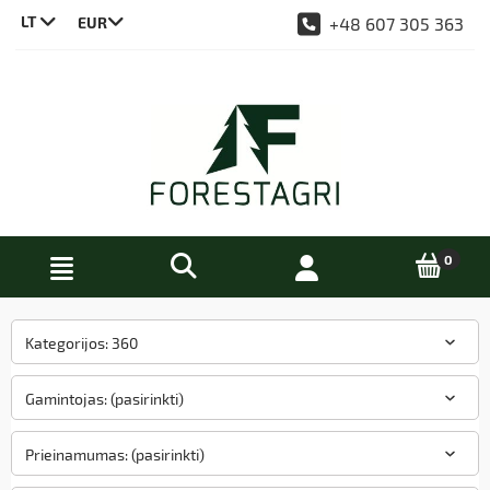
LT
+48 607 305 363
CS
DE
EN
PL
Kategorijos: 360
Gamintojas: (pasirinkti)
Prieinamumas: (pasirinkti)