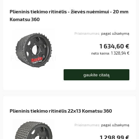
Plieninis tiekimo ritinėlis - žievės nuėmimui - 20 mm
Komatsu 360
Prieinamumas:
pagal užsakymą
1 634,60 €
1 328,94 €
neto kaina:
gaukite citatą
Plieninis tiekimo ritinėlis 22x13 Komatsu 360
Prieinamumas:
pagal užsakymą
1 298,99 €