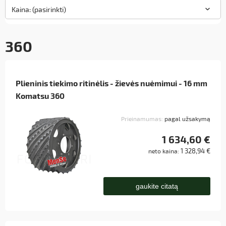
Kaina: (pasirinkti)
360
Plieninis tiekimo ritinėlis - žievės nuėmimui - 16 mm
Komatsu 360
Prieinamumas:
pagal užsakymą
1 634,60 €
1 328,94 €
neto kaina:
gaukite citatą