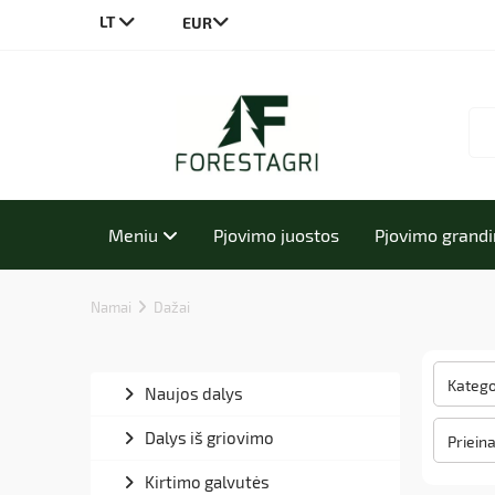
LT
CS
DE
EN
PL
Meniu
Pjovimo juostos
Pjovimo grand
Namai
Dažai
Katego
Naujos dalys
Dalys iš griovimo
Priein
Kirtimo galvutės