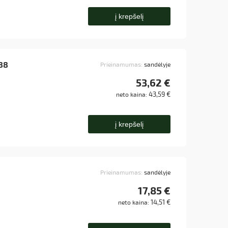
į krepšelį
288
Prieinamumas:
sandėlyje
53,62 €
43,59 €
neto kaina:
į krepšelį
Prieinamumas:
sandėlyje
17,85 €
14,51 €
neto kaina: