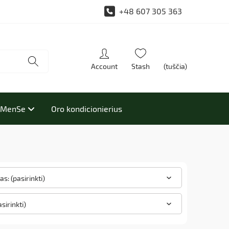
+48 607 305 363
(tuščia)
i MenSe
Oro kondicionierius
s: (pasirinkti)
asirinkti)