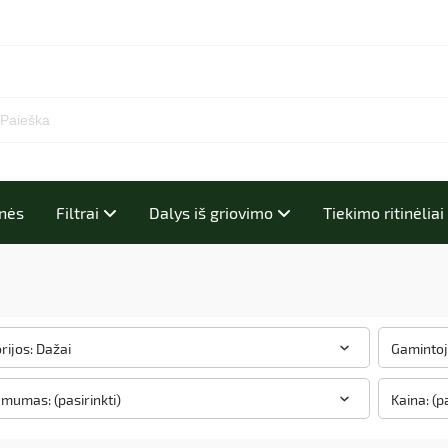
inės
Filtrai
Dalys iš griovimo
Tiekimo ritinėlia
rijos: Dažai
Gamintoja
amumas: (pasirinkti)
Kaina: (p