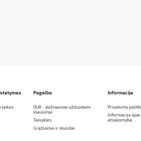
istatymas
Pagalba
Informacija
o laikas
DUK - dažniausiai užduodami
Privatumo politi
klausimai
Informacija apie
Taisyklės
atsakomybę
Grąžinimai ir skundai