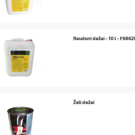
Raudoni dažai - 10 l - F686
Žali dažai