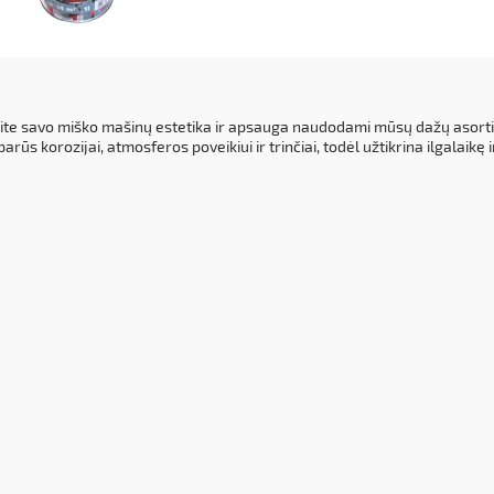
o grandinė Carlton
75cm – B8HC-89EB
ite savo miško mašinų estetika ir apsauga naudodami mūsų dažų asortime
2 €
parūs korozijai, atmosferos poveikiui ir trinčiai, todėl užtikrina ilgalaikę 
repšelį