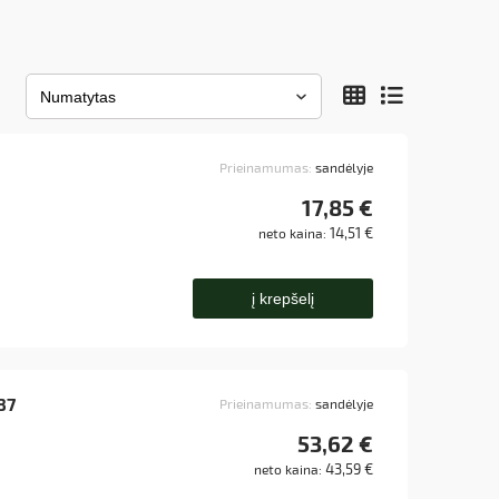
Prieinamumas:
sandėlyje
17,85 €
14,51 €
neto kaina:
į krepšelį
87
Prieinamumas:
sandėlyje
53,62 €
43,59 €
neto kaina: