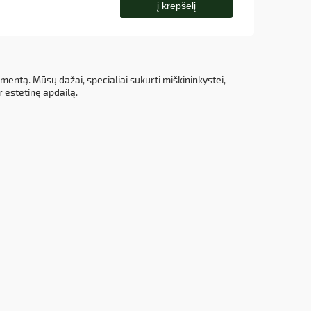
į krepšelį
ntą. Mūsų dažai, specialiai sukurti miškininkystei,
ir estetinę apdailą.