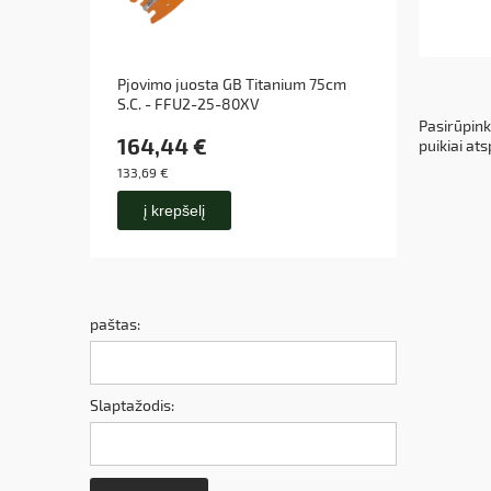
Pjovimo juosta GB Titanium 75cm
Pjovim
S.C. - FFU2-25-80XV
89DL/
Pasirūpink
164,44 €
29,8
puikiai ats
133,69 €
24,25 €
į krepšelį
į k
paštas:
Slaptažodis: