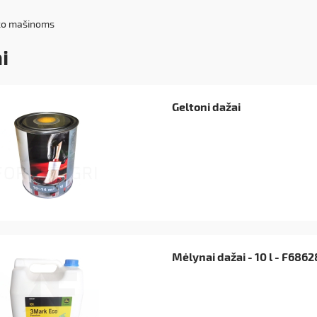
ko mašinoms
i
Geltoni dažai
Mėlynai dažai - 10 l - F6862