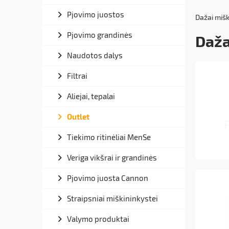
Pjovimo juostos
Dažai miš
Pjovimo grandinės
Daža
Naudotos dalys
Filtrai
Aliejai, tepalai
Outlet
Tiekimo ritinėliai MenSe
Veriga vikšrai ir grandinės
Pjovimo juosta Cannon
Straipsniai miškininkystei
Valymo produktai