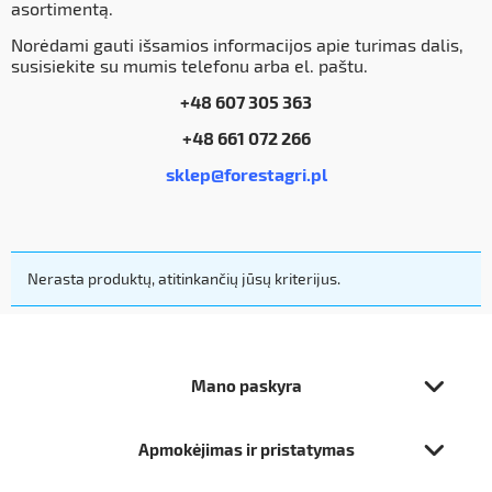
asortimentą.
Norėdami gauti išsamios informacijos apie turimas dalis,
susisiekite su mumis telefonu arba el. paštu.
+48 607 305 363
+48 661 072 266
sklep@forestagri.pl
Nerasta produktų, atitinkančių jūsų kriterijus.
Mano paskyra
Apmokėjimas ir pristatymas