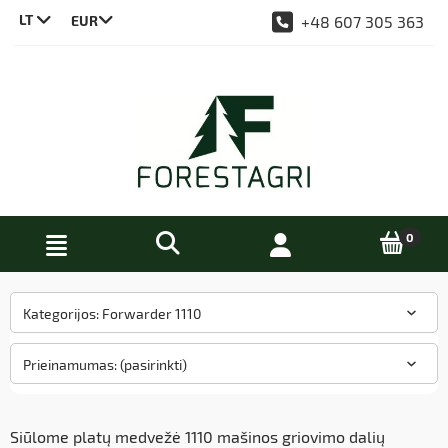
LT
+48 607 305 363
CS
DE
EN
PL
Kategorijos: Forwarder 1110
Prieinamumas: (pasirinkti)
Siūlome platų medvežė 1110 mašinos griovimo dalių