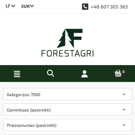
LT
+48 607 305 363
CS
DE
EN
PL
Kategorijos: 7000
Gamintojas: (pasirinkti)
Prieinamumas: (pasirinkti)