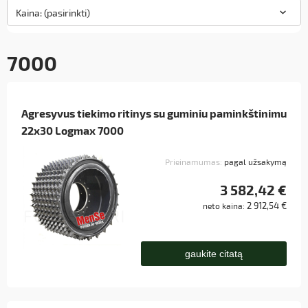
Kaina: (pasirinkti)
7000
Agresyvus tiekimo ritinys su guminiu paminkštinimu
22x30 Logmax 7000
Prieinamumas:
pagal užsakymą
3 582,42 €
2 912,54 €
neto kaina:
gaukite citatą