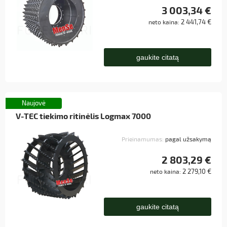
3 003,34 €
2 441,74 €
neto kaina:
gaukite citatą
Naujovė
V-TEC tiekimo ritinėlis Logmax 7000
Prieinamumas:
pagal užsakymą
2 803,29 €
2 279,10 €
neto kaina:
gaukite citatą