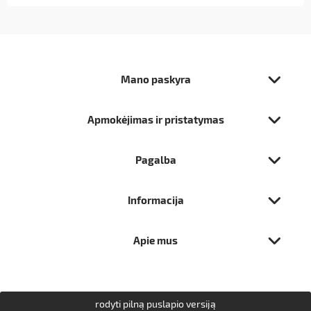
Mano paskyra
Apmokėjimas ir pristatymas
Pagalba
Informacija
Apie mus
rodyti pilną puslapio versiją