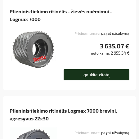
Plieninis tiekimo ritinėlis - žievės nuėmimui -
Logmax 7000
Prieinamumas:
pagal užsakymą
3 635,07 €
2 955,34 €
neto kaina:
gaukite citatą
Plieninis tiekimo ritinėlis Logmax 7000 brevini,
agresyvus 22x30
Prieinamumas:
pagal užsakymą