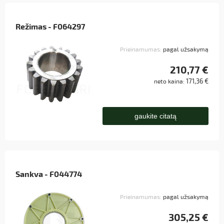
Režimas - F064297
Prieinamumas:
pagal užsakymą
210,77 €
171,36 €
neto kaina:
gaukite citatą
Sankva - F044774
Prieinamumas:
pagal užsakymą
305,25 €