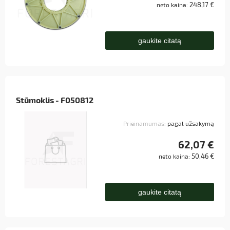
248,17 €
neto kaina:
gaukite citatą
Stūmoklis - F050812
Prieinamumas:
pagal užsakymą
62,07 €
50,46 €
neto kaina:
gaukite citatą