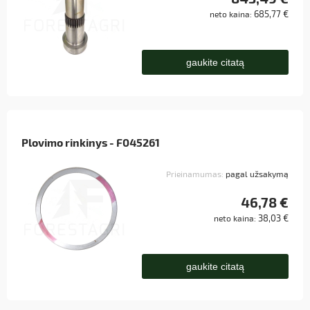
685,77 €
neto kaina:
gaukite citatą
Plovimo rinkinys - F045261
Prieinamumas:
pagal užsakymą
46,78 €
38,03 €
neto kaina:
gaukite citatą