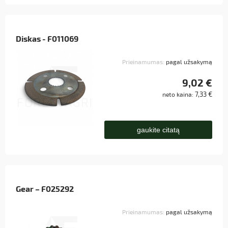
Diskas - F011069
Prieinamumas:
pagal užsakymą
9,02 €
7,33 €
neto kaina:
gaukite citatą
Gear – F025292
Prieinamumas:
pagal užsakymą