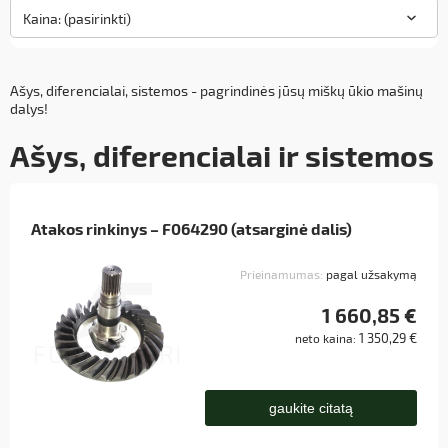
Kaina: (pasirinkti)
Ašys, diferencialai, sistemos - pagrindinės jūsų miškų ūkio mašinų
dalys!
Ašys, diferencialai ir sistemos
Atakos rinkinys – F064290 (atsarginė dalis)
Prieinamumas:
pagal užsakymą
1 660,85 €
1 350,29 €
neto kaina:
gaukite citatą