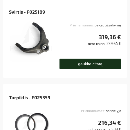
Svirtis - F025189
Prieinamumas:
pagal užsakymą
319,36 €
259,64 €
neto kaina:
gaukite citatą
Tarpiklis - F025359
Prieinamumas:
sandėlyje
216,34 €
175,89 €
neto kaina: