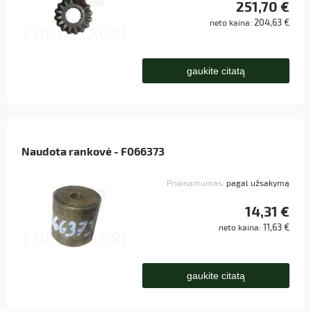
251,70 €
204,63 €
neto kaina:
gaukite citatą
Naudota rankovė - F066373
Prieinamumas:
pagal užsakymą
14,31 €
11,63 €
neto kaina:
gaukite citatą