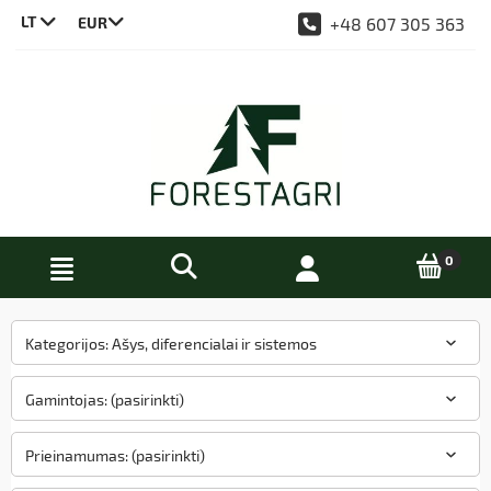
LT
+48 607 305 363
CS
DE
EN
PL
Kategorijos: Ašys, diferencialai ir sistemos
Gamintojas: (pasirinkti)
Prieinamumas: (pasirinkti)