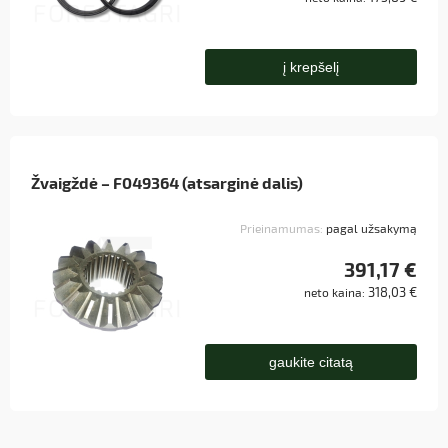
į krepšelį
Žvaigždė – F049364 (atsarginė dalis)
Prieinamumas:
pagal užsakymą
391,17 €
318,03 €
neto kaina:
gaukite citatą