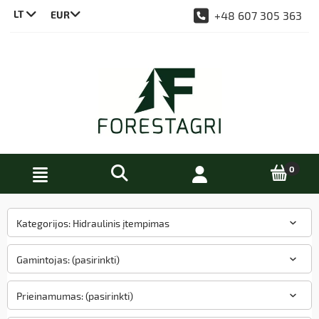
LT
+48 607 305 363
CS
DE
EN
PL
Kategorijos: Hidraulinis įtempimas
Gamintojas: (pasirinkti)
Prieinamumas: (pasirinkti)