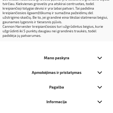
tvirčiau. Kiekvienas griovelis yra atskirai centruotas, todėl
kreipiančioji tolygiai dėvisi ir yra labai patvari. Tai padidina
kreipiančiosios ilgaamžiškumą ir sumažina pažeidimų dėl
užstrigimo skaičių. Be to, jei grandinė eina tiksliai statmenai bėgiui,
gaunamas lygesnis ir tiesesnis pjūvis.
Cannon Harvester kreipiančiosios turi užgrūdintus bėgius, kurie
užgrūdinti iki 5 punktų daugiau nei grandinės traukės, todėl
padidėja jų patvarumas.
Mano paskyra
Apmokėjimas ir pristatymas
Pagalba
Informacija