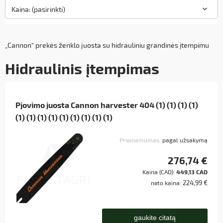
Kaina: (pasirinkti)
„Cannon“ prekės ženklo juosta su hidrauliniu grandinės įtempimu
Hidraulinis įtempimas
Pjovimo juosta Cannon harvester 404 (1) (1) (1) (1)
(1) (1) (1) (1) (1) (1) (1) (1) (1)
Prieinamumas:
pagal užsakymą
276,74 €
Kaina (CAD):
449,13 CAD
224,99 €
neto kaina:
gaukite citatą