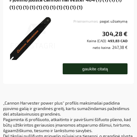
(1) (1) (1) (1) (1) (1) (1) (1) (1) (1) (1)
Prieinamumas:
pagal užsakymą
304,28 €
Kaina (CAD):
493,83 CAD
247,38 €
neto kaina:
gaukite citatą
„Cannon Harvester power plus“ profilis maksimaliai padidina
pjovimo galią ir grandinės greitį, kartu sumažindamas pažeidimus
dėl atsilaisvinusios grandinės.
Pagaminta iš profiliuoto, atkaitinto ir paviršiumi šlifuoto plieno, kad
būtų užtikrintos geriausios įmanomos atsparumo dilimui, tvirtumo,
ilgaamžiškumo, tiesumo ir lankstumo savybės.
Dėl tiksliai nušlifuoto griovelio pjūviai yra tiesesni, o grandinė slysta