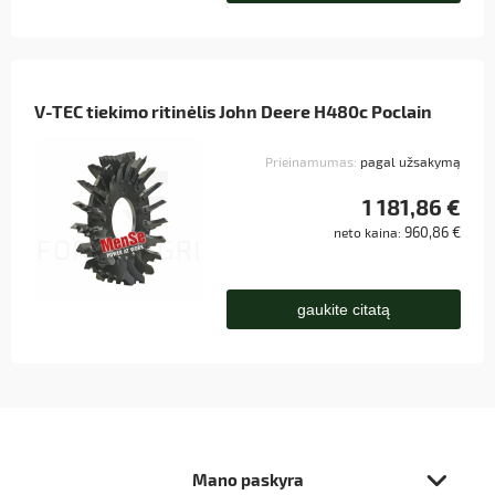
V-TEC tiekimo ritinėlis John Deere H480c Poclain
Prieinamumas:
pagal užsakymą
1 181,86 €
960,86 €
neto kaina:
gaukite citatą
Mano paskyra