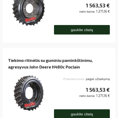
1 563,53 €
1 271,16 €
neto kaina:
gaukite citatą
Tiekimo ritinėlis su guminiu paminkštinimu,
agresyvus John Deere H480c Poclain
Prieinamumas:
pagal užsakymą
1 563,53 €
1 271,16 €
neto kaina:
gaukite citatą