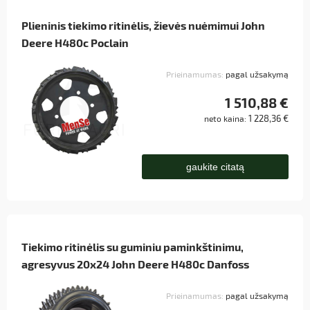
Plieninis tiekimo ritinėlis, žievės nuėmimui John
Deere H480c Poclain
Prieinamumas:
pagal užsakymą
1 510,88 €
1 228,36 €
neto kaina:
gaukite citatą
Tiekimo ritinėlis su guminiu paminkštinimu,
agresyvus 20x24 John Deere H480c Danfoss
Prieinamumas:
pagal užsakymą