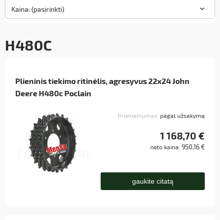
Kaina: (pasirinkti)
H480C
Plieninis tiekimo ritinėlis, agresyvus 22x24 John
Deere H480c Poclain
Prieinamumas:
pagal užsakymą
1 168,70 €
950,16 €
neto kaina:
gaukite citatą