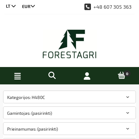
LT
+48 607 305 363
CS
DE
EN
PL
Kategorijos: H480C
Gamintojas: (pasirinkti)
Prieinamumas: (pasirinkti)