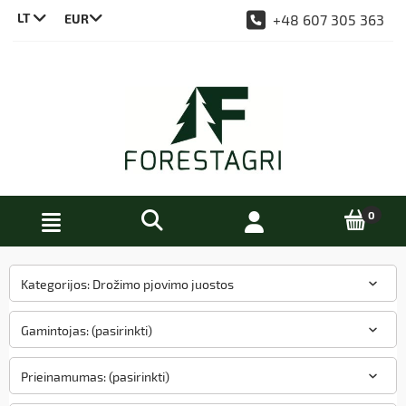
LT
+48 607 305 363
CS
DE
EN
PL
Kategorijos: Drožimo pjovimo juostos
Gamintojas: (pasirinkti)
Prieinamumas: (pasirinkti)