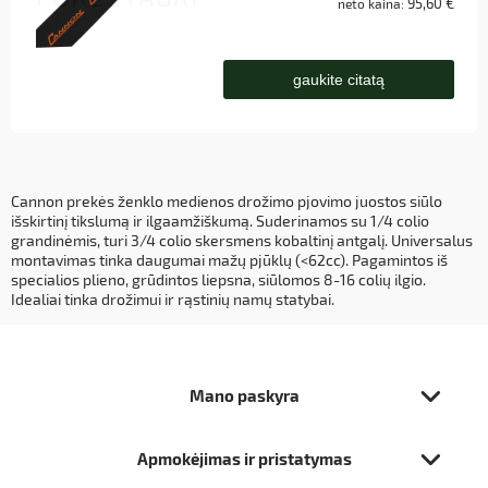
95,60 €
neto kaina:
gaukite citatą
Cannon prekės ženklo medienos drožimo pjovimo juostos siūlo
išskirtinį tikslumą ir ilgaamžiškumą. Suderinamos su 1/4 colio
grandinėmis, turi 3/4 colio skersmens kobaltinį antgalį. Universalus
montavimas tinka daugumai mažų pjūklų (<62cc). Pagamintos iš
specialios plieno, grūdintos liepsna, siūlomos 8-16 colių ilgio.
Idealiai tinka drožimui ir rąstinių namų statybai.
Mano paskyra
Apmokėjimas ir pristatymas