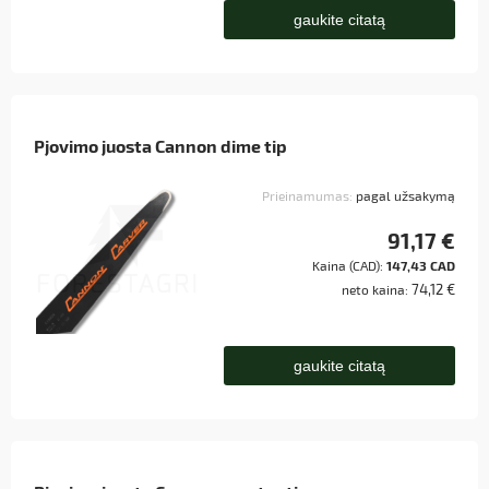
gaukite citatą
Pjovimo juosta Cannon dime tip
Prieinamumas:
pagal užsakymą
91,17 €
Kaina (CAD):
147,43 CAD
74,12 €
neto kaina:
gaukite citatą