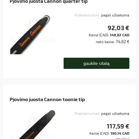
Pjovimo juosta Cannon quarter tip
Prieinamumas:
pagal užsakymą
92,03 €
Kaina (CAD):
148,82 CAD
74,82 €
neto kaina:
gaukite citatą
Pjovimo juosta Cannon toonie tip
Prieinamumas:
pagal užsakymą
117,59 €
Kaina (CAD):
190,14 CAD