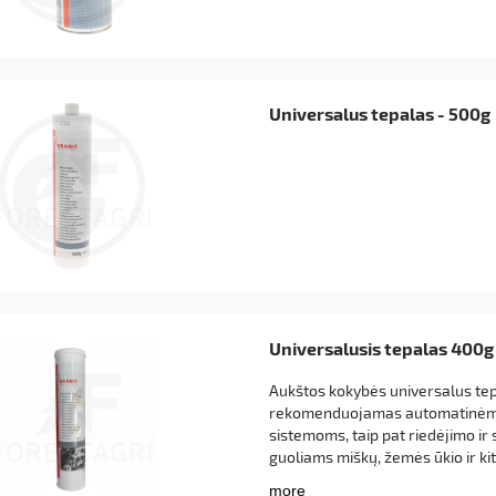
Universalus tepalas - 500g
o juosta GB Titanium 75cm
- FFU2-25-80XV
Universalusis tepalas 400g
44 €
Aukštos kokybės universalus tep
 €
rekomenduojamas automatinėm
repšelį
sistemoms, taip pat riedėjimo ir
guoliams miškų, žemės ūkio ir k