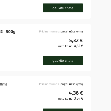
gaukite citatą
i2 - 500g
Prieinamumas:
pagal užsakymą
5,32 €
4,32 €
neto kaina:
gaukite citatą
00ml
Prieinamumas:
pagal užsakymą
4,36 €
3,54 €
neto kaina: