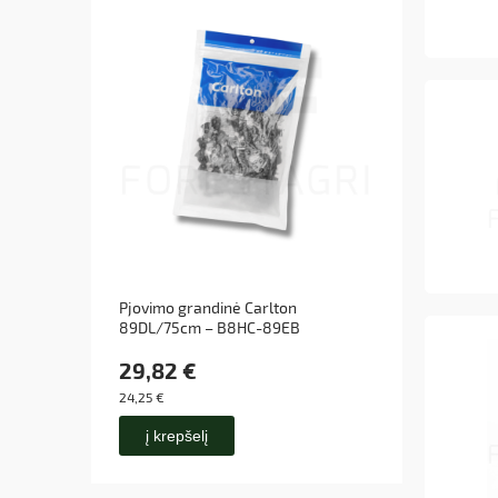
Pjovimo grandinė Carlton
Pjovim
89DL/75cm – B8HC-89EB
S.C. 
29,82 €
164,
24,25 €
133,69
į krepšelį
į k