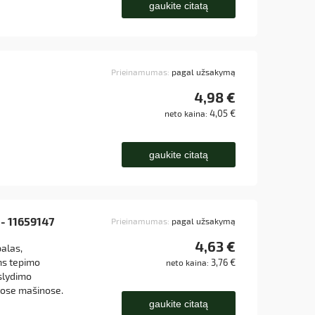
gaukite citatą
Prieinamumas:
pagal užsakymą
4,98 €
4,05 €
neto kaina:
gaukite citatą
 - 11659147
Prieinamumas:
pagal užsakymą
4,63 €
alas,
s tepimo
3,76 €
neto kaina:
 slydimo
itose mašinose.
gaukite citatą