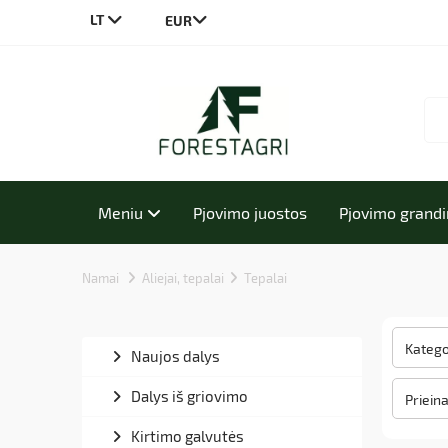
LT
CS
DE
EN
PL
Meniu
Pjovimo juostos
Pjovimo grand
Namai
Aliejai, tepalai
Tepalai
Katego
Naujos dalys
Dalys iš griovimo
Priein
Kirtimo galvutės