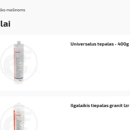
iško mašinoms
lai
Universalus tepalas - 400g
Ilgalaikis tiepalas granit lz