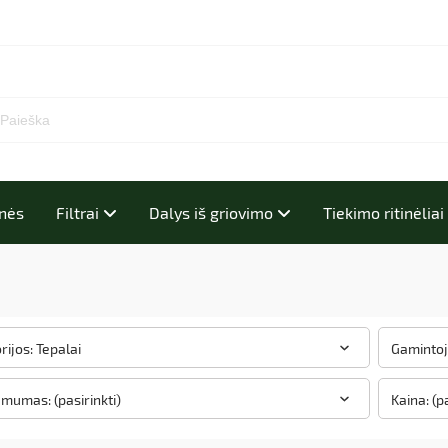
inės
Filtrai
Dalys iš griovimo
Tiekimo ritinėlia
rijos: Tepalai
Gamintoja
amumas: (pasirinkti)
Kaina: (p