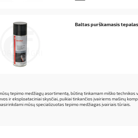
Baltas purškamasis tepala
mūsų tepimo medžiagų asortimentą, būtiną tinkamam miško technikos veik
lyvos ir eksploataciniai skysčiai, puikiai tinkančios įvairiems mašinų k
pasirinkdami mūsų specializuotas tepimo medžiagas įvairiais tūriais.