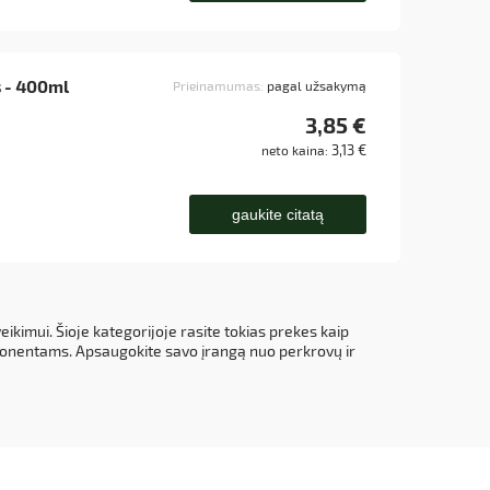
s - 400ml
Prieinamumas:
pagal užsakymą
3,85 €
3,13 €
neto kaina:
gaukite citatą
imui. Šioje kategorijoje rasite tokias prekes kaip
omponentams. Apsaugokite savo įrangą nuo perkrovų ir