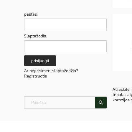
paštas:
Slaptažodis:
prisijungti
Ar neprisimeni slaptažodžio?
Registruotis
Atraskite 
tepalai, a
korozijos 