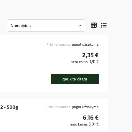
Prieinamumas:
pagal užsakymą
2,35 €
1,91 €
neto kaina:
gaukite citatą
r 2 - 500g
Prieinamumas:
pagal užsakymą
6,16 €
5,01 €
neto kaina: