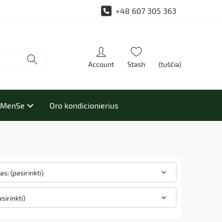
+48 607 305 363
(tuščia)
i MenSe
Oro kondicionierius
s: (pasirinkti)
asirinkti)