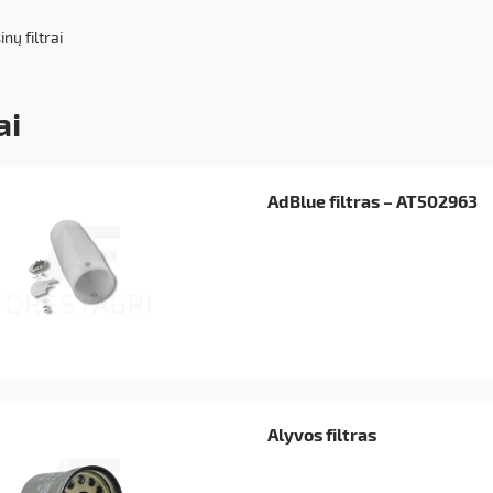
nų filtrai
ai
AdBlue filtras – AT502963
Alyvos filtras