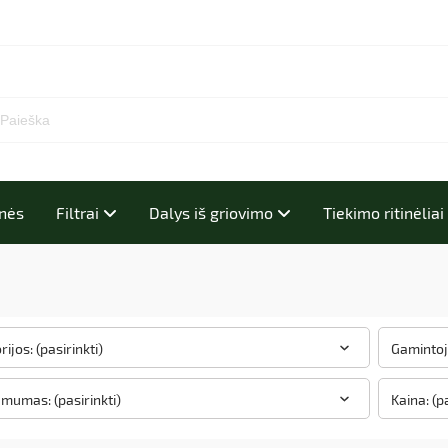
inės
Filtrai
Dalys iš griovimo
Tiekimo ritinėlia
ijos: (pasirinkti)
Gamintoja
amumas: (pasirinkti)
Kaina: (p