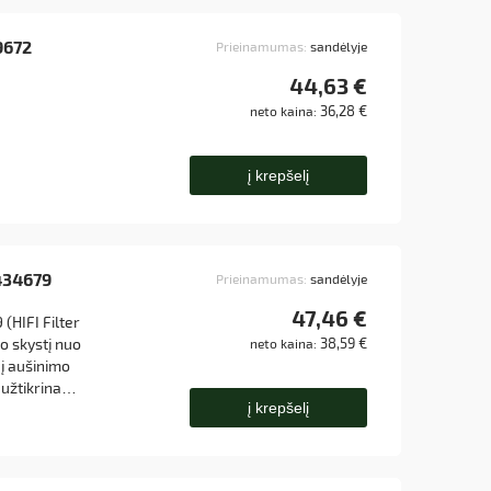
09672
Prieinamumas:
sandėlyje
44,63 €
36,28 €
neto kaina:
į krepšelį
F434679
Prieinamumas:
sandėlyje
47,46 €
(HIFI Filter
mo skystį nuo
38,59 €
neto kaina:
i į aušinimo
 užtikrina
į krepšelį
mą, kas įtakoja
mą.