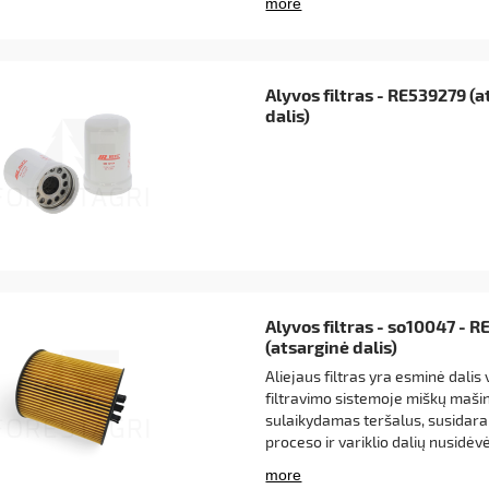
gumines tarpiklius, kurie apsaug
nutekėjimų.
Alyvos filtras - RE539279 (
dalis)
Alyvos filtras - so10047 - 
(atsarginė dalis)
Aliejaus filtras yra esminė dalis 
filtravimo sistemoje miškų mašino
sulaikydamas teršalus, susidar
proceso ir variklio dalių nusidėv
efektyvios filtracijos šis filtras 
geresnio variklio našumo ir pati