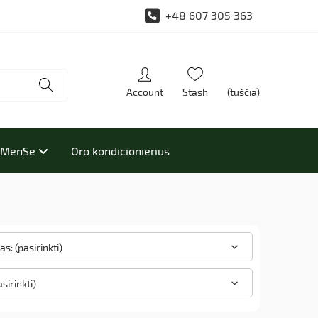
+48 607 305 363
(tuščia)
i MenSe
Oro kondicionierius
s: (pasirinkti)
asirinkti)