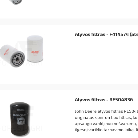
Alyvos filtras - F414574 (at
Alyvos filtras - RE504836
John Deere alyvos filtras RE504
originalus spin-on tipo filtras, k
apsaugo variklį nuo nešvarumų,
ilgesnį variklio tarnavimo laiką. J
įleidimo angas, pažangią filtrav