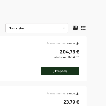
Prieinamumas:
sandėlyje
204,76 €
166,47 €
neto kaina:
į krepšelį
Prieinamumas:
sandėlyje
23,79 €