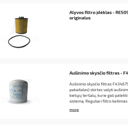
Alyvos filtro įdėklas - RE5
originalus
Aušinimo skysčio filtras - 
Aušinimo skysčio filtras F434679 
pakaitalas) skirtas valyti aušini
kietųjų teršalų, kurie gali patekt
sistemą. Reguliari filtro keitimas
efektyvų aušinimo sistemos veiki
mašinos našumą ir ilgaamžišku