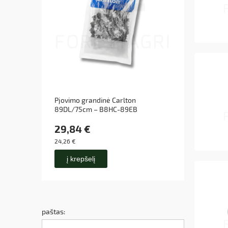
Pjovimo grandinė Carlton
Pjovim
89DL/75cm – B8HC-89EB
S.C. 
29,84 €
164,
24,26 €
133,78 
į krepšelį
į k
paštas: