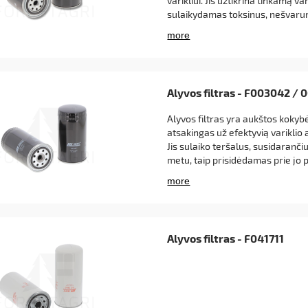
varikliui. Jis užtikrina tinkamą va
sulaikydamas toksinus, nešvarum
metu susidariusias metalo dalel
Alyvos filtras - F003042 /
Alyvos filtras yra aukštos koky
atsakingas už efektyvią variklio a
o juosta GB Titanium 75cm
Jis sulaiko teršalus, susidaranči
- FFU2-25-80XV
metu, taip prisidėdamas prie jo 
55 €
ilgaamžiškumo.
€
repšelį
Alyvos filtras - F041711