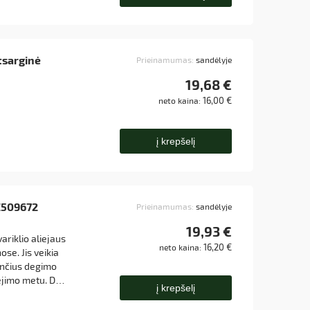
o nuo vidinių
atsarginė
Prieinamumas:
sandėlyje
19,68 €
16,00 €
neto kaina:
į krepšelį
RE509672
Prieinamumas:
sandėlyje
19,93 €
variklio aliejaus
16,20 €
neto kaina:
se. Jis veikia
ančius degimo
ėjimo metu. Dėl
į krepšelį
prisideda prie
kimumo, todėl