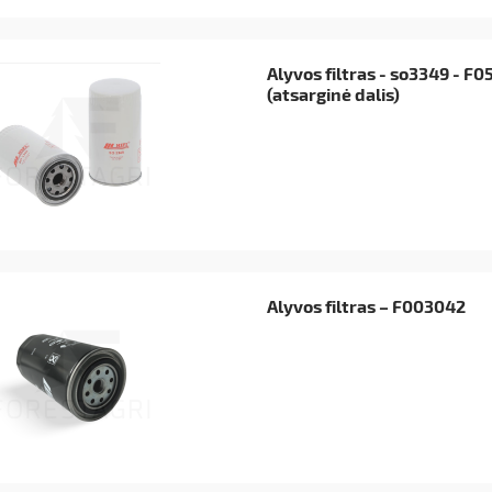
mašinos tarnauja ilgiau.
Alyvos filtras - so3349 - F
(atsarginė dalis)
Alyvos filtras – F003042