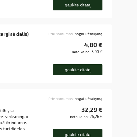
gaukite citatą
sarginė dalis)
Prieinamumas:
pagal užsakymą
4,80 €
3,90 €
neto kaina:
gaukite citatą
Prieinamumas:
pagal užsakymą
32,29 €
836 yra
uris veiksmingai
26,26 €
neto kaina:
 užtikrindamas
is turi dideles
gaukite citatą
imo medžiagą ir