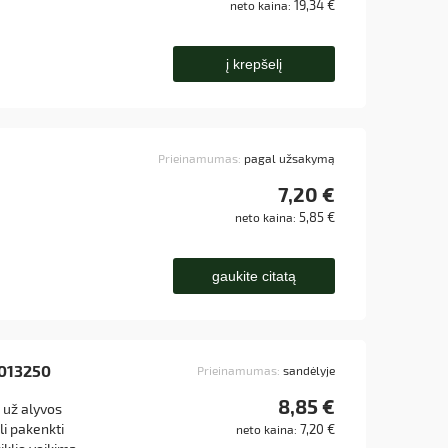
19,34 €
neto kaina:
į krepšelį
Prieinamumas:
pagal užsakymą
7,20 €
5,85 €
neto kaina:
gaukite citatą
0013250
Prieinamumas:
sandėlyje
8,85 €
s už alyvos
i pakenkti
7,20 €
neto kaina: