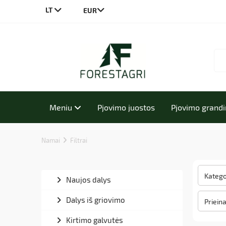
LT
CS
DE
EN
PL
Meniu
Pjovimo juostos
Pjovimo grand
Namai
Filtrai
Kategor
Naujos dalys
Dalys iš griovimo
Priein
Kirtimo galvutės