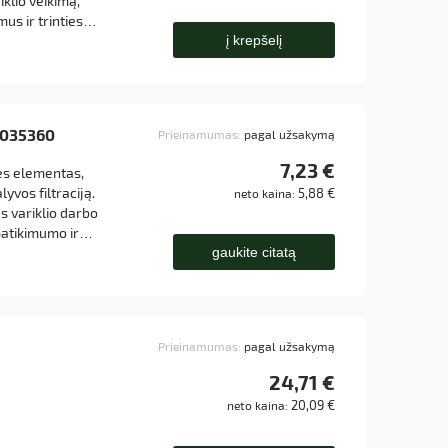
riklio veikimą,
us ir trinties
į krepšelį
es.
 0035360
Prieinamumas:
pagal užsakymą
7,23 €
bės elementas,
lyvos filtraciją.
5,88 €
neto kaina:
us variklio darbo
patikimumo ir
gaukite citatą
Prieinamumas:
pagal užsakymą
24,71 €
20,09 €
neto kaina: