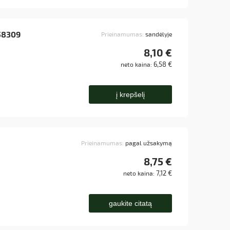
058309
Prieinamumas:
sandėlyje
8,10 €
6,58 €
neto kaina:
į krepšelį
Prieinamumas:
pagal užsakymą
8,75 €
7,12 €
neto kaina:
gaukite citatą