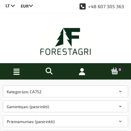
LT
+48 607 305 363
CS
DE
EN
PL
Kategorijos: CA752
Gamintojas: (pasirinkti)
Prieinamumas: (pasirinkti)