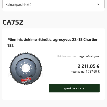
Kaina: (pasirinkti)
CA752
Plieninis tiekimo ritinėlis, agresyvus 22x18 Charlier
752
Prieinamumas:
pagal užsakymą
2 211,05 €
1 797,60 €
neto kaina:
gaukite citatą