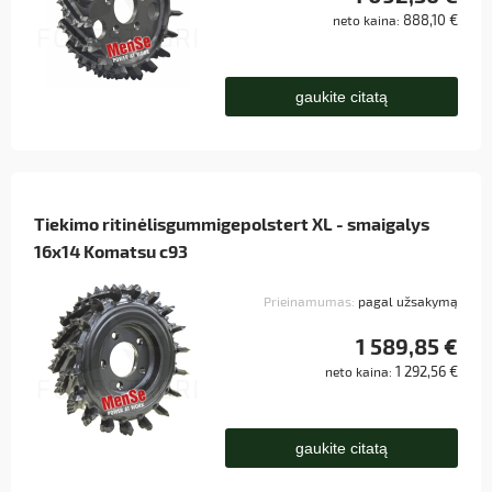
888,10 €
neto kaina:
gaukite citatą
Tiekimo ritinėlisgummigepolstert XL - smaigalys
16x14 Komatsu c93
Prieinamumas:
pagal užsakymą
1 589,85 €
1 292,56 €
neto kaina:
gaukite citatą