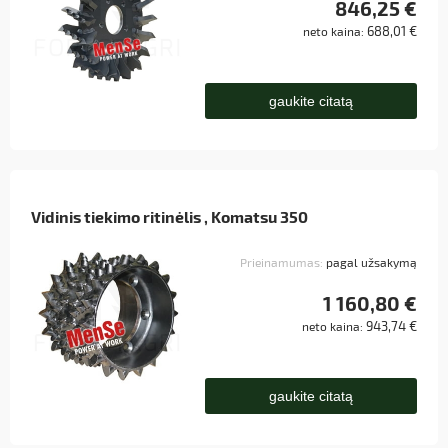
846,25 €
688,01 €
neto kaina:
gaukite citatą
Vidinis tiekimo ritinėlis , Komatsu 350
Prieinamumas:
pagal užsakymą
1 160,80 €
943,74 €
neto kaina:
gaukite citatą