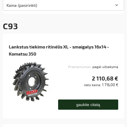
Kaina: (pasirinkti)
C93
Lankstus tiekimo ritinėlis XL - smaigalys 16x14 -
Komatsu 350
Prieinamumas:
pagal užsakymą
2 110,68 €
1 716,00 €
neto kaina:
gaukite citatą