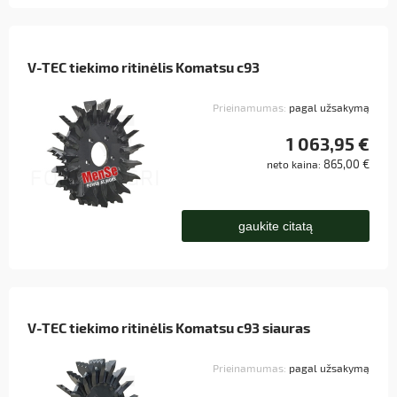
V-TEC tiekimo ritinėlis Komatsu c93
Prieinamumas:
pagal užsakymą
1 063,95 €
865,00 €
neto kaina:
gaukite citatą
V-TEC tiekimo ritinėlis Komatsu c93 siauras
Prieinamumas:
pagal užsakymą