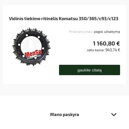
Vidinis tiekimo ritinėlis Komatsu 350/365/c93/c123
Prieinamumas:
pagal užsakymą
1 160,80 €
943,74 €
neto kaina:
gaukite citatą
Mano paskyra