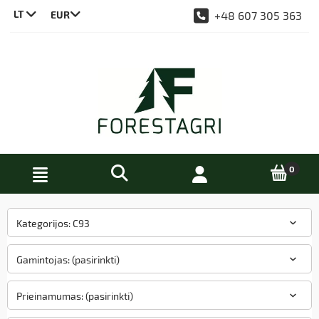
LT
+48 607 305 363
CS
DE
EN
PL
Kategorijos: C93
Gamintojas: (pasirinkti)
Prieinamumas: (pasirinkti)