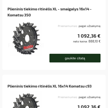
Plieninis tiekimo ritinėlis XL - smaigalys 16x14 -
Komatsu 350
Prieinamumas:
pagal užsakymą
1 092,36 €
888,10 €
neto kaina:
gaukite citatą
Plieninis tiekimo ritinėlis XL 16x14 Komatsu c93
Prieinamumas:
pagal užsakymą
1 092,36 €