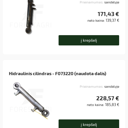
Prieinamumas:
sandėlyje
171,43 €
139,37 €
neto kaina:
į krepšelį
Hidraulinis cilindras - F073220 (naudota dalis)
Prieinamumas:
sandėlyje
228,57 €
185,83 €
neto kaina:
į krepšelį