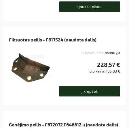
gaukite citatą
Fiksuotas peilis - F617524 (naudota dalis)
Prieinamumas:
sandėlyje
228,57 €
185,83 €
neto kaina:
į krepšelį
Genėjimo peilis - F672072 F646612 u (naudota dalis)