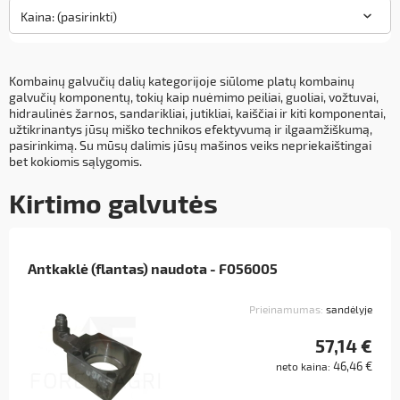
Kaina: (pasirinkti)
Kombainų galvučių dalių kategorijoje siūlome platų kombainų
galvučių komponentų, tokių kaip nuėmimo peiliai, guoliai, vožtuvai,
hidraulinės žarnos, sandarikliai, jutikliai, kaiščiai ir kiti komponentai,
užtikrinantys jūsų miško technikos efektyvumą ir ilgaamžiškumą,
pasirinkimą. Su mūsų dalimis jūsų mašinos veiks nepriekaištingai
bet kokiomis sąlygomis.
Kirtimo galvutės
Antkaklė (flantas) naudota - F056005
Prieinamumas:
sandėlyje
57,14 €
46,46 €
neto kaina: