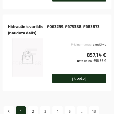
Hidraulinis variklis – F063299, F675388, F683873
(naudota dalis)
Prieinamumas:
sandėlyje
857,14 €
696,86 €
neto kaina:
į krepšelį
1
2
3
4
5
...
13