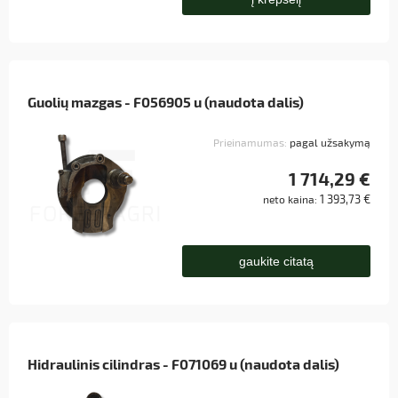
Guolių mazgas - F056905 u (naudota dalis)
Prieinamumas:
pagal užsakymą
1 714,29 €
1 393,73 €
neto kaina:
gaukite citatą
Hidraulinis cilindras - F071069 u (naudota dalis)