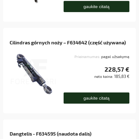
gaukite citatą
Cilindras górnych noży – F634642 (część używana)
Prieinamumas:
pagal užsakymą
228,57 €
185,83 €
neto kaina:
gaukite citatą
Dangtelis - F634595 (naudota dalis)