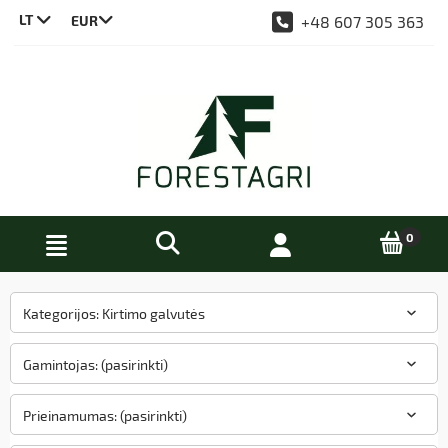
LT
+48 607 305 363
CS
DE
EN
PL
Kategorijos: Kirtimo galvutės
Gamintojas: (pasirinkti)
Prieinamumas: (pasirinkti)