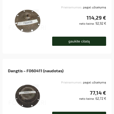
Prieinamumas:
pagal užsakymą
114,29 €
92,92 €
neto kaina:
gaukite citatą
Dangtis – F060411 (naudotas)
Prieinamumas:
pagal užsakymą
77,14 €
62,72 €
neto kaina: