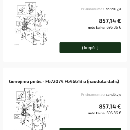
Prieinamumas:
sandėlyje
857,14 €
696,86 €
neto kaina:
į krepšelį
Genėjimo peilis - F672074 F646613 u (naudota dalis)
Prieinamumas:
sandėlyje
857,14 €
696,86 €
neto kaina: