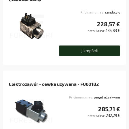
Prieinamumas:
sandėlyje
228,57 €
185,83 €
neto kaina:
į krepšelį
Elektrozawór - cewka używana - F060182
Prieinamumas:
pagal užsakymą
285,71 €
232,29 €
neto kaina: