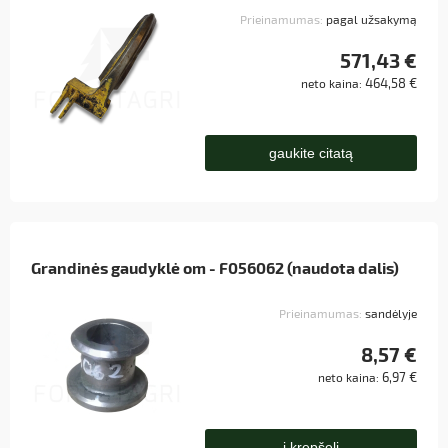
Prieinamumas:
pagal užsakymą
571,43 €
464,58 €
neto kaina:
gaukite citatą
Grandinės gaudyklė om - F056062 (naudota dalis)
Prieinamumas:
sandėlyje
8,57 €
6,97 €
neto kaina:
į krepšelį