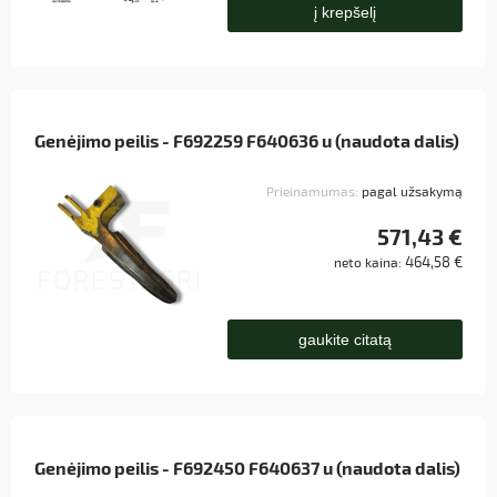
į krepšelį
Genėjimo peilis - F692259 F640636 u (naudota dalis)
Prieinamumas:
pagal užsakymą
571,43 €
464,58 €
neto kaina:
gaukite citatą
Genėjimo peilis - F692450 F640637 u (naudota dalis)