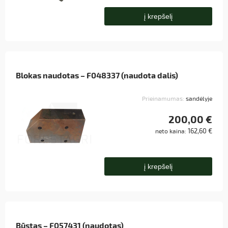
į krepšelį
Blokas naudotas – F048337 (naudota dalis)
Prieinamumas:
sandėlyje
200,00 €
162,60 €
neto kaina:
į krepšelį
Būstas – F057431 (naudotas)