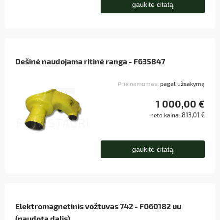
gaukite citatą
Dešinė naudojama ritinė ranga - F635847
Prieinamumas:
pagal užsakymą
1 000,00 €
813,01 €
neto kaina:
gaukite citatą
Elektromagnetinis vožtuvas 742 - F060182 uu
(naudota dalis)