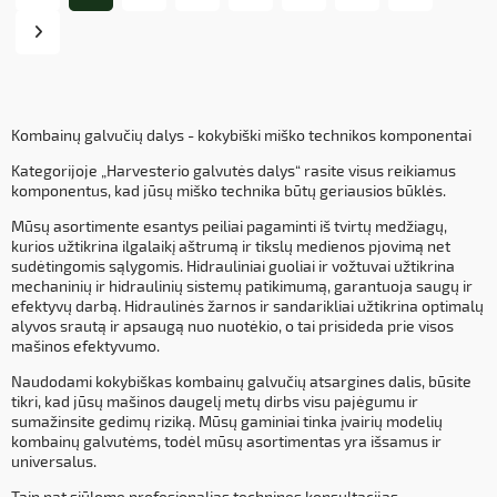
Kombainų galvučių dalys - kokybiški miško technikos komponentai
Kategorijoje „Harvesterio galvutės dalys“ rasite visus reikiamus
komponentus, kad jūsų miško technika būtų geriausios būklės.
Mūsų asortimente esantys peiliai pagaminti iš tvirtų medžiagų,
kurios užtikrina ilgalaikį aštrumą ir tikslų medienos pjovimą net
sudėtingomis sąlygomis. Hidrauliniai guoliai ir vožtuvai užtikrina
mechaninių ir hidraulinių sistemų patikimumą, garantuoja saugų ir
efektyvų darbą. Hidraulinės žarnos ir sandarikliai užtikrina optimalų
alyvos srautą ir apsaugą nuo nuotėkio, o tai prisideda prie visos
mašinos efektyvumo.
Naudodami kokybiškas kombainų galvučių atsargines dalis, būsite
tikri, kad jūsų mašinos daugelį metų dirbs visu pajėgumu ir
sumažinsite gedimų riziką. Mūsų gaminiai tinka įvairių modelių
kombainų galvutėms, todėl mūsų asortimentas yra išsamus ir
universalus.
Taip pat siūlome profesionalias technines konsultacijas,