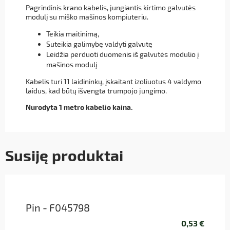
Pagrindinis krano kabelis, jungiantis kirtimo galvutės
modulį su miško mašinos kompiuteriu.
Teikia maitinimą,
Suteikia galimybę valdyti galvutę
Leidžia perduoti duomenis iš galvutės modulio į
mašinos modulį
Kabelis turi 11 laidininkų, įskaitant izoliuotus 4 valdymo
laidus, kad būtų išvengta trumpojo jungimo.
Nurodyta 1 metro kabelio kaina.
Susiję produktai
Pin - F045798
0,53 €