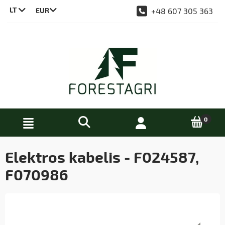
LT
+48 607 305 363
CS
DE
EN
PL
Elektros kabelis - F024587,
F070986