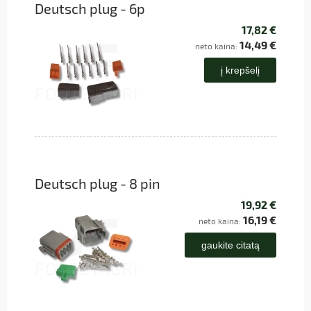
Deutsch plug - 6p
17,82 €
14,49 €
neto kaina:
į krepšelį
Deutsch plug - 8 pin
19,92 €
16,19 €
neto kaina:
gaukite citatą