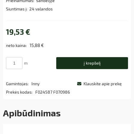
Prieinamumas:
sandėlyje
Siuntimas į:
24 valandos
19,53 €
15,88 €
neto kaina:
m
į krepšelį
Gamintojas:
Inny
Klauskite apie prekę
Prekės kodas:
F024587 F070986
Apibūdinimas