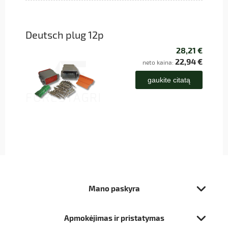
Deutsch plug 12p
28,21 €
22,94 €
neto kaina:
gaukite citatą
Mano paskyra
Apmokėjimas ir pristatymas